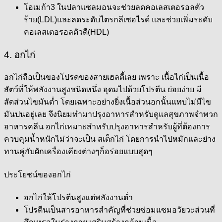
โอเมก้า3 ในปลาแซลมอนจะช่วยลดคอเลสเตอรอลตัว
ร้าย(LDL)และลดระดับไตรกลีเซอไรด์ และช่วยเพิ่มระดับ
คอเลสเตอรอลตัวดี(HDL)
4. อกไก่
อกไก่ถือเป็นของโปรดของสายเฮลตี้เลย เพราะ เนื้อไก่เป็นเนื้อ
สัตว์ที่ให้พลังงานสูงชนิดหนึ่ง อุดมไปด้วยโปรตีน ย่อยง่าย มี
สัดส่วนไขมันต่ำ โดยเฉพาะอย่างยิ่งเนื้อส่วนอกนั้นแทบไม่มีไข
มันปนอยู่เลย จึงนิยมทำมาปรุงอาหารสำหรับดูแลสุขภาพจำพวก
อาหารคลีน อกไก่เหมาะสำหรับปรุงอาหารสำหรับผู้ที่ต้องการ
ควบคุมน้ำหนักไม่ว่าจะเป็น สเต็กไก่ โดยการนำไปหมักและย่าง
ทานคู่กับผักเครื่องเคียงต่างๆก็อร่อยแบบสุดๆ
ประโยชน์ของอกไก่
อกไก่ให้โปรตีนสูงแต่พลังงานต่ำ
โปรตีนเป็นสารอาหารสำคัญที่ช่วยซ่อมแซมอวัยวะส่วนที่