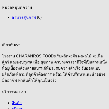
สุขภาพ
สมุนไพร
กิน
วิธี
ใน
หมวดหมู่บทความ
ดี
และ
อย่างไร
การ
อาหาร
กับ
เครื่อง
ให้
ปรุง
อาหารสุขภาพ
(6)
มากมาย
เรา
เทศ
ได้
อาหาร
ที่
อย่างไร
แตก
ผล
ให้
ไม่
เหตุผล
ต่าง
ลด
เหมาะ
ควร
ที่
กัน
น้ำ
สม
มอง
ควร
อย่างไร
หนัก
เกี่ยวกับเรา
ข้าม
เลือก
มี
ด้วย
โรงงาน CHARANROS FOODs รับผลิตผงผัก ผงผลไม้ ผงเนื้อ
ทาน
ประโยชน์
การ
สัตว์ และผงปรุงรส เพื่อ สุขภาพ ครบวงจร เราดีใจที่เป็นส่วนหนึ่ง
อาหาร
กับ
กิน
ที่้อยู่เบื้องหลังหลายแบรนด์ที่ประสบความสำเร็จ รับออกแบบ
ที่
เรา
ไข
ผลิตภัณฑ์ตามที่ลูกค้าต้องการ พร้อมให้คำปรึกษาแนะนำอย่าง
ดี
อย่างไร
มัน
มืออาชีพ ทำสินค้าให้คุณเป็นจริง
บ้าง
ดี
จริง
บริการของเรา
หรือ
สินค้า
บริการ