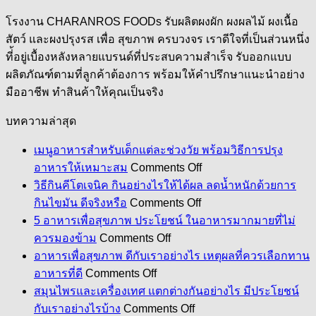
โรงงาน CHARANROS FOODs รับผลิตผงผัก ผงผลไม้ ผงเนื้อ
สัตว์ และผงปรุงรส เพื่อ สุขภาพ ครบวงจร เราดีใจที่เป็นส่วนหนึ่ง
ที่้อยู่เบื้องหลังหลายแบรนด์ที่ประสบความสำเร็จ รับออกแบบ
ผลิตภัณฑ์ตามที่ลูกค้าต้องการ พร้อมให้คำปรึกษาแนะนำอย่าง
มืออาชีพ ทำสินค้าให้คุณเป็นจริง
บทความล่าสุด
เมนูอาหารสำหรับเด็กแต่ละช่วงวัย พร้อมวิธีการปรุง
on
อาหารให้เหมาะสม
Comments Off
เมนู
วิธีกินคีโตเจนิค กินอย่างไรให้ได้ผล ลดน้ำหนักด้วยการ
อาหาร
on
กินไขมัน ดีจริงหรือ
Comments Off
วิธี
สำหรับ
5 อาหารเพื่อสุขภาพ ประโยชน์ ในอาหารมากมายที่ไม่
กิน
เด็ก
on
ควรมองข้าม
Comments Off
5
คี
แต่ละ
อาหารเพื่อสุขภาพ ดีกับเราอย่างไร เหตุผลที่ควรเลือกทาน
อาหาร
โต
ช่วง
on
อาหารที่ดี
Comments Off
เพื่อ
อาหาร
เจ
วัย
สมุนไพรและเครื่องเทศ แตกต่างกันอย่างไร มีประโยชน์
สุขภาพ
เพื่อ
นิค
พร้อม
on
กับเราอย่างไรบ้าง
Comments Off
ประโยชน์